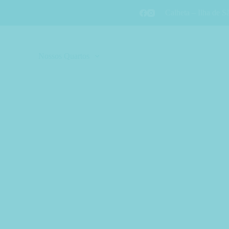
Calheta – Ilha de S
 Abrigo
Nossos Quartos
Conceito
Actividades
Sustent