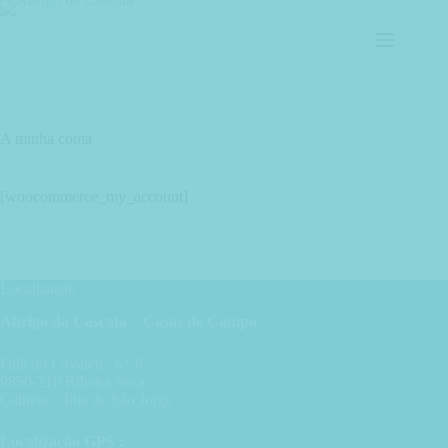
Pular
para
o
conteúdo
A minha conta
[woocommerce_my_account]
Localização
Abrigo da Cascata – Casas de Campo
Fajã do Cavalete, n.º 8
9850-210 Ribeira Seca
Calheta – Ilha de São Jorge
Localização GPS :