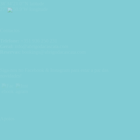
38˚34’21.0’’N latitude
27˚54’50.9’W longitude
Contactos
Telefone:
+351 936 250 231
Geral:
info@abrigodacascata.com
Reservas:
bookings@abrigodacascata.com
Siga-nos no Facebook & Instagram para estar a par das
novidades!
Apoios