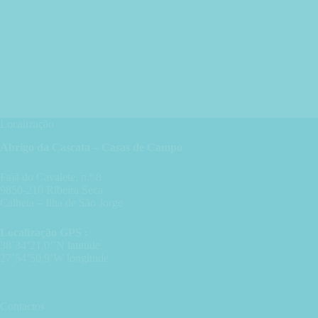
Localização
Abrigo da Cascata – Casas de Campo
Fajã do Cavalete, n.º 8
9850-210 Ribeira Seca
Calheta – Ilha de São Jorge
Localização GPS :
38˚34’21.0’’N latitude
27˚54’50.9’W longitude
Contactos