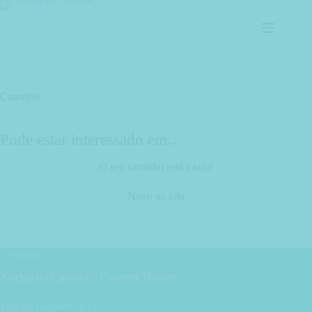
Skip
to
content
Carrinho
Pode estar interessado em…
O seu carrinho está vazio!
Novo na loja
Location
Abrigo da Cascata – Country Houses
Fajã do Cavalete, n.º 8