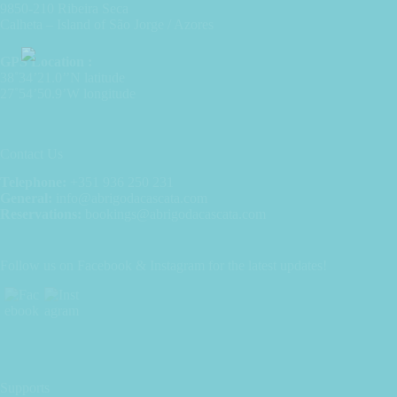
9850-210 Ribeira Seca
Calheta – Island of São Jorge / Azores
GPS Location :
38˚34’21.0’’N latitude
27˚54’50.9’W longitude
Contact Us
Telephone:
+351 936 250 231
General:
info@abrigodacascata.com
Reservations:
bookings@abrigodacascata.com
Follow us on Facebook & Instagram for the latest updates!
Supports